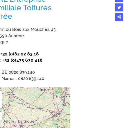
iliale Toitures
rée
Partage
in du Bois aux Mouches 43
ce
5590 Achên
e
contenu
ique
:
+32 (0)82 22 83 18
:
+32 (0)475 630 418
: BE 0820.839.140
Namur : 0820.839.140