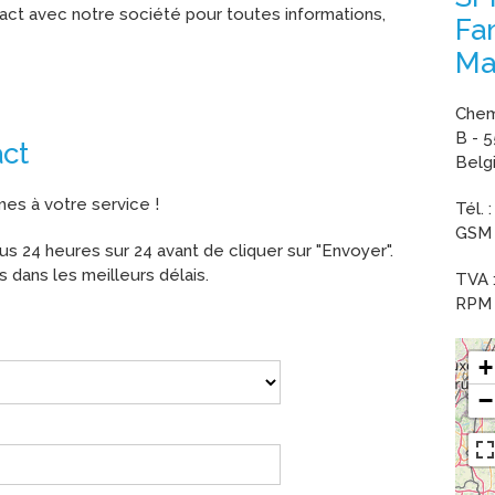
act avec notre société pour toutes informations,
Fam
Ma
Chem
B - 
act
Belg
es à votre service !
Tél. 
GSM 
s 24 heures sur 24 avant de cliquer sur "Envoyer".
dans les meilleurs délais.
TVA 
RPM 
+
−