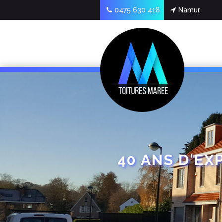
0475 630 418
Namur
40 ANS D'EX